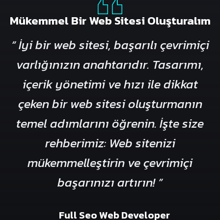
Mükemmel Bir Web Sitesi Oluşturalım
“ İyi bir web sitesi, başarılı çevrimiçi
varlığınızın anahtarıdır. Tasarımı,
içerik yönetimi ve hızı ile dikkat
çeken bir web sitesi oluşturmanın
temel adımlarını öğrenin. İşte size
rehberimiz: Web sitenizi
mükemmelleştirin ve çevrimiçi
başarınızı artırın! ”
Full Seo Web Developer
Full Seo Web Developer
Full Seo Web Developer
Full Seo Web Developer