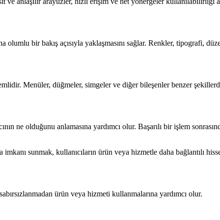
e anlaşılır arayüzler, hızlı erişim ve net yönergeler kullanılabilirliği ar
ha olumlu bir bakış açısıyla yaklaşmasını sağlar. Renkler, tipografi, düz
mlidir. Menüler, düğmeler, simgeler ve diğer bileşenler benzer şekillerd
cının ne olduğunu anlamasına yardımcı olur. Başarılı bir işlem sonrasınd
ma imkanı sunmak, kullanıcıların ürün veya hizmetle daha bağlantılı hisse
ya sabırsızlanmadan ürün veya hizmeti kullanmalarına yardımcı olur.