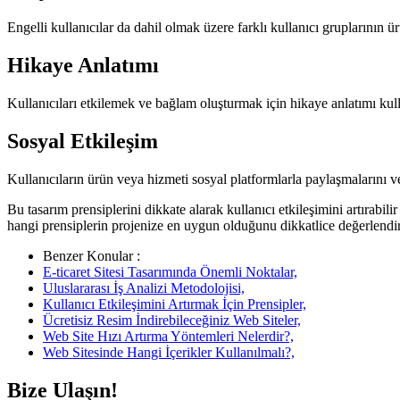
Engelli kullanıcılar da dahil olmak üzere farklı kullanıcı gruplarının ür
Hikaye Anlatımı
Kullanıcıları etkilemek ve bağlam oluşturmak için hikaye anlatımı kullan
Sosyal Etkileşim
Kullanıcıların ürün veya hizmeti sosyal platformlarla paylaşmalarını vey
Bu tasarım prensiplerini dikkate alarak kullanıcı etkileşimini artırabi
hangi prensiplerin projenize en uygun olduğunu dikkatlice değerlendir
Benzer Konular :
E-ticaret Sitesi Tasarımında Önemli Noktalar,
Uluslararası İş Analizi Metodolojisi,
Kullanıcı Etkileşimini Artırmak İçin Prensipler,
Ücretisiz Resim İndirebileceğiniz Web Siteler,
Web Site Hızı Artırma Yöntemleri Nelerdir?,
Web Sitesinde Hangi İçerikler Kullanılmalı?,
Bize Ulaşın!