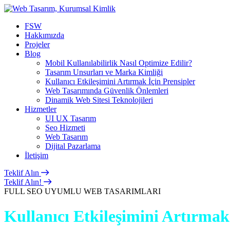
FSW
Hakkımızda
Projeler
Blog
Mobil Kullanılabilirlik Nasıl Optimize Edilir?
Tasarım Unsurları ve Marka Kimliği
Kullanıcı Etkileşimini Artırmak İçin Prensipler
Web Tasarımında Güvenlik Önlemleri
Dinamik Web Sitesi Teknolojileri
Hizmetler
UI UX Tasarım
Seo Hizmeti
Web Tasarım
Dijital Pazarlama
İletişim
Teklif Alın
Teklif Alın!
FULL SEO UYUMLU WEB TASARIMLARI
Kullanıcı Etkileşimini Artırmak